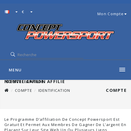
€
Mon Compte
MENU
NOUVEL AFFILIÉ
IDENTIFICATION AFFILIÉ
COMPTE
COMPTE
IDENTIFICATION
Le Programme D’affiliation De Concept Powersport Est
Gratuit Et Permet Aux Membres De Gagner De L’argent En
Plaçant Sur Leur Site Web Un Ou Plusieurs Liens