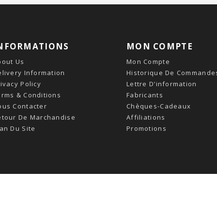
NFORMATIONS
MON COMPTE
bout Us
Mon Compte
livery Information
Historique De Commande
ivacy Policy
Lettre D’information
erms & Conditions
Fabricants
ous Contacter
Chèques-Cadeaux
etour De Marchandise
Affiliations
an Du Site
Promotions
Développé Par
OpenCart
- Propulsé, Traduit Par
OpenCart