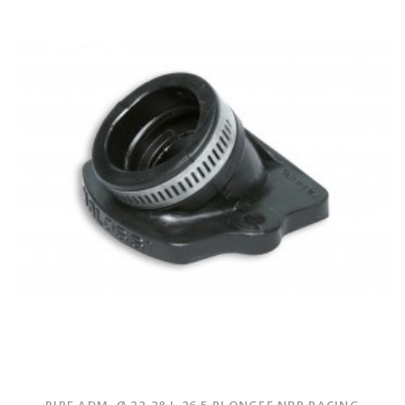
PIPE ADM. Ø 22-28 L.26,5 PLONGEE NBR RACING