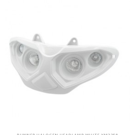
RUNNER HALOGEN HEADLAMP WHITE YM3258