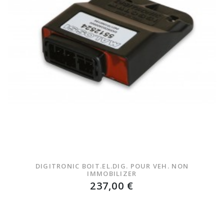
DIGITRONIC BOIT.EL.DIG. POUR VEH. NON
IMMOBILIZER
237,00 €