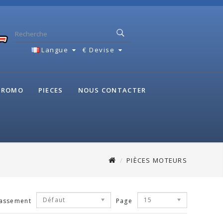
Langue
€
Devise
 PROMO
PIECES
NOUS CONTACTER
PIÈCES MOTEURS
Défaut
15
assement
Page