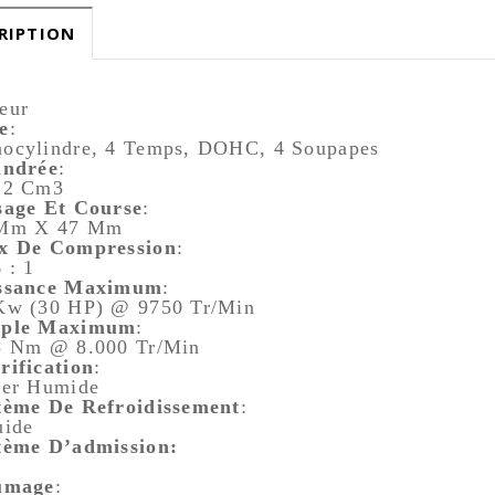
RIPTION
eur
e
:
ocylindre, 4 Temps, DOHC, 4 Soupapes
indrée
:
,2 Cm3
sage Et Course
:
Mm X 47 Mm
x De Compression
:
 : 1
ssance Maximum
:
Kw (30 HP) @ 9750 Tr/min
ple Maximum
:
5 Nm @ 8.000 Tr/min
rification
:
ter Humide
tème De Refroidissement
:
uide
tème D’admission:
umage
: