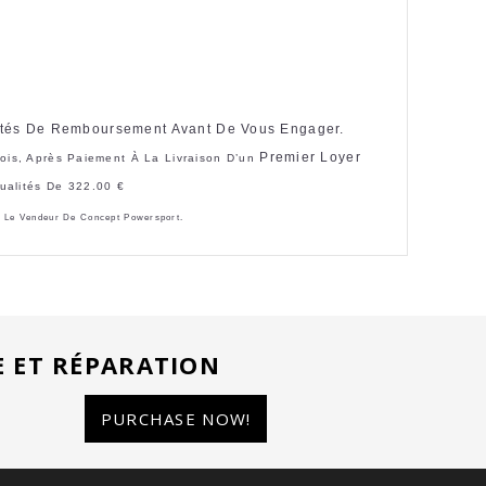
cités De Remboursement Avant De Vous Engager.
Premier Loyer
is, Après Paiement À La Livraison D
’un
ualités De 322.00 €
r Le Vendeur De Concept Powersport.
E ET RÉPARATION
PURCHASE NOW!