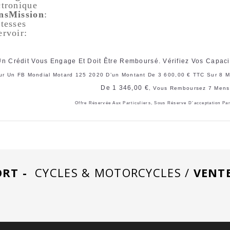
ctronique
nsMission
:
tesses
ervoir
:
Un Crédit Vous Engage Et Doit Être Remboursé. Vérifiez Vos Capa
ur Un FB Mondial Motard 125 2020 D’un Montant De 3 600,00 € TTC Sur 8 Mo
De
1 346,00 €
, Vous Remboursez 7 Mens
Offre Réservée Aux Particuliers, Sous Réserve D’acceptation Pa
RT -
CYCLES & MOTORCYCLES /
VENT