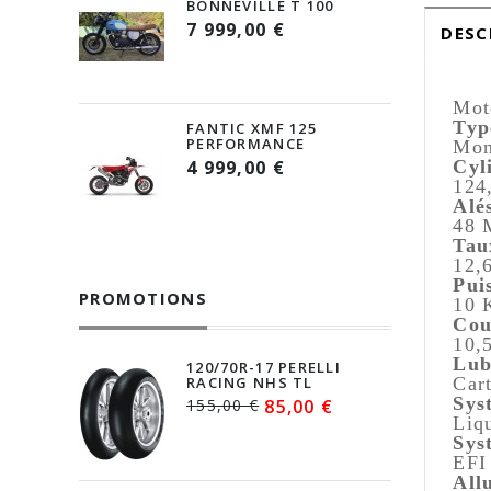
BONNEVILLE T 100
7 999,00 €
DESC
Mot
Typ
FANTIC XMF 125
PERFORMANCE
Mon
Cyl
4 999,00 €
124
Alé
48 
Tau
12,6
Pui
PROMOTIONS
10 
Cou
10,
Lub
120/70R-17 PERELLI
Car
RACING NHS TL
Sys
155,00 €
85,00 €
Liq
Sys
EFI
All