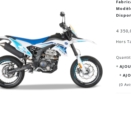
Fabric
Modèle
Dispon
4 350,
Hors Ta
Quanti
AJOU
AJ
(0 Avi