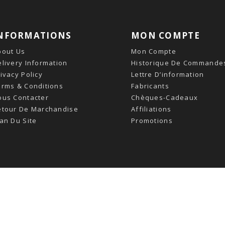
NFORMATIONS
MON COMPTE
bout Us
Mon Compte
livery Information
Historique De Commande
ivacy Policy
Lettre D’information
erms & Conditions
Fabricants
ous Contacter
Chèques-Cadeaux
etour De Marchandise
Affiliations
an Du Site
Promotions
Développé Par
OpenCart
- Propulsé, Traduit Par
OpenCart
France ™
Et
Hosteco.fr
- Concept Powersport © 2026