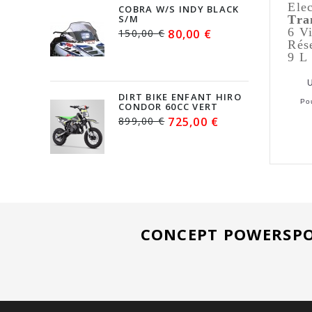
Ele
COBRA W/S INDY BLACK
Tra
S/M
6 Vi
150,00 €
80,00 €
Rés
9 L
DIRT BIKE ENFANT HIRO
Po
CONDOR 60CC VERT
899,00 €
725,00 €
CONCEPT POWERSPO