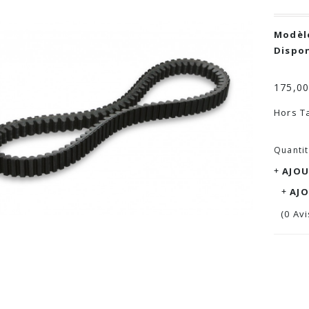
Modèle
Dispon
175,00
Hors Ta
Quanti
AJOU
AJ
(0 Avi