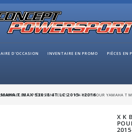
AIRE D'OCCASION
INVENTAIRE EN PROMO
PIÈCES EN
MAHA T MAX 530 IE 4T LC 2015->2016
SOMMABLES
PIÈCES MOTEURS
X K BELT POUR YAMAHA T M
X K 
POUR
2015