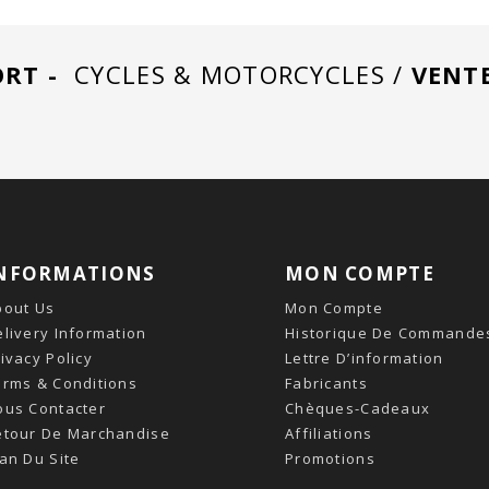
RT -
CYCLES & MOTORCYCLES /
VENT
NFORMATIONS
MON COMPTE
bout Us
Mon Compte
livery Information
Historique De Commande
ivacy Policy
Lettre D’information
erms & Conditions
Fabricants
ous Contacter
Chèques-Cadeaux
etour De Marchandise
Affiliations
an Du Site
Promotions