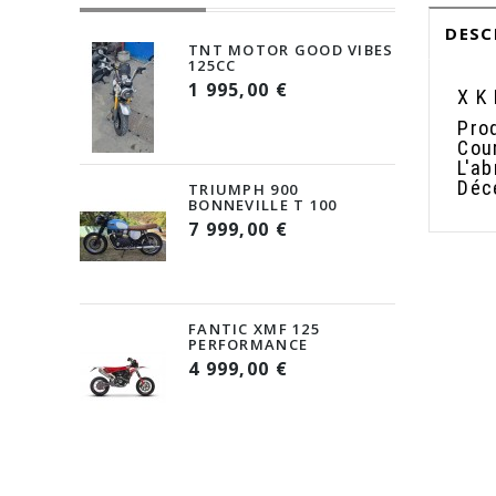
DESC
TNT MOTOR GOOD VIBES
125CC
1 995,00 €
X K
Pro
Cou
L'a
Déc
TRIUMPH 900
BONNEVILLE T 100
7 999,00 €
FANTIC XMF 125
PERFORMANCE
4 999,00 €