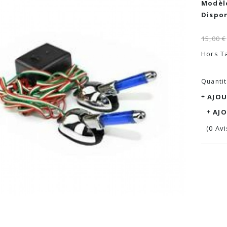
Modèle
Dispon
15,00 €
Hors Ta
Quanti
AJOU
AJ
(0 Avi