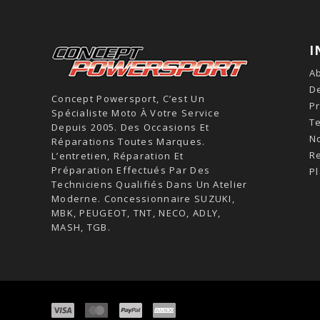
I
A
De
Concept Powersport, C’est Un
Pr
Spécialiste Moto À Votre Service
T
Depuis 2005. Des Occasions Et
N
Réparations Toutes Marques.
R
L’entretien, Réparation Et
Préparation Effectués Par Des
Pl
Techniciens Qualifiés Dans Un Atelier
Moderne. Concessionnaire SUZUKI,
MBK, PEUGEOT, TNT, NECO, ADLY,
MASH, TGB.